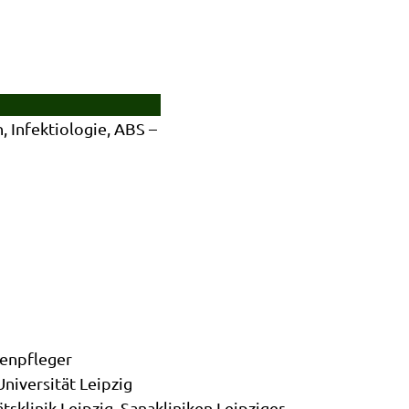
, Infektiologie, ABS –
enpfleger
iversität Leipzig
tsklinik Leipzig, Sanakliniken Leipziger