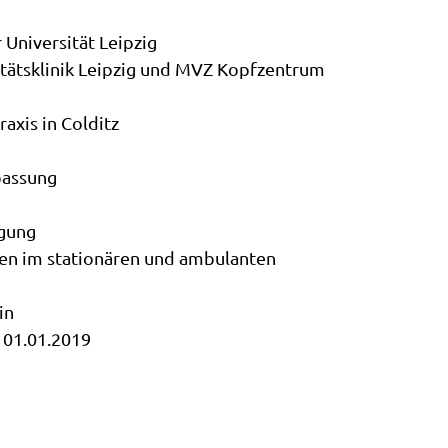
Universität Leipzig
itätsklinik Leipzig und MVZ Kopfzentrum
axis in Colditz
passung
gung
gen im stationären und ambulanten
in
 01.01.2019